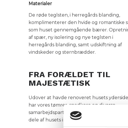
Materialer
De røde teglsten, i herregårds blanding,
komplimenterer den hvide og romantiske st
som huset gennemgående bærer. Opretni
af spær, ny isolering og nye teglsten i
herregårds blanding, samt udskiftning af
vindskeder og sternbrædder.
FRA FORÆLDET TIL
MAJESTÆTISK
Udover at havde renoveret husets yderside
har vores tømrer, snedkere og diverse
samarbejdspartnere også renoveret større
dele af husets inderside.