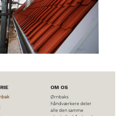
RIE
OM OS
nbak
Ørnbaks
håndværkere deler
t
alle den samme