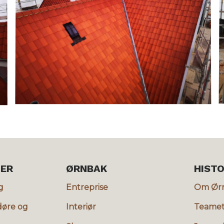
ER
ØRNBAK
HISTO
g
Entreprise
Om Ør
døre og
Interiør
Teame