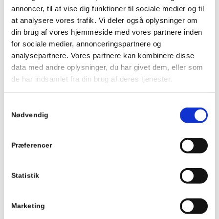
annoncer, til at vise dig funktioner til sociale medier og til
KUNDE
Privatkunde
at analysere vores trafik. Vi deler også oplysninger om
din brug af vores hjemmeside med vores partnere inden
BYGGEÅR
2021
for sociale medier, annonceringspartnere og
analysepartnere. Vores partnere kan kombinere disse
PRIS
400.000 - 600.000 kr.
data med andre oplysninger, du har givet dem, eller som
de har indsamlet fra din brug af deres tjenester.
Samtykkevalg
Nødvendig
Præferencer
Statistik
Marketing